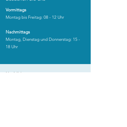
Vormittags
Montag bis Freitag: 08 - 12 Uhr
Nachmittags
Montag, Dienstag und Donnerstag: 15 -
18 Uhr
Notfalldienstnummer:
Ärztlicher Bereitschaftsdienst Tel. 116 117
Mo- Fr ab 18 Uhr
Freitags ab 16 Uhr, sowie an
Wochenenden und Feiertagen
Bei akut lebensbedrohlich
erscheinenden Fällen: